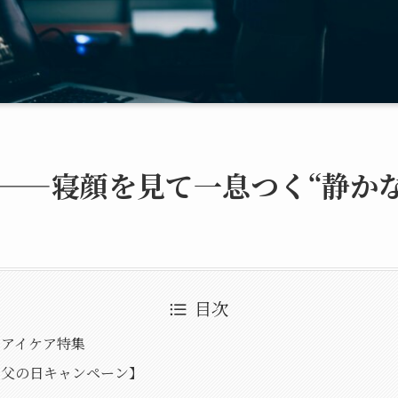
——寝顔を見て一息つく“静か
目次
美アイケア特集
！父の日キャンペーン】