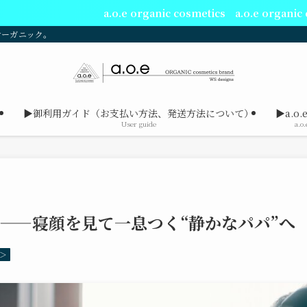
.o.e organic cosmetics a.o.e organic cosmetics a.o.e org
オーガニック。
ト
▶御利用ガイド（お支払い方法、発送方法について）
▶a.o.e
ト
User guide
a.o.
宅——寝顔を見て一息つく“静かなパパ”へ
＞