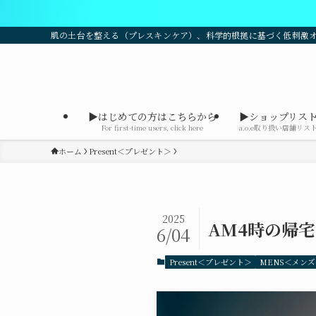
a
肌の土台を整える（プレスキンケア）、科学的根拠に基づく低刺激
▶はじめての方はこちらから
▶ショップリス
For first-time users, click here
a.o.e取り扱い店舗リス
ホーム
Present＜プレゼント＞
2025
AM4時の帰
6/04
Present＜プレゼント＞
MENS＜メンズ