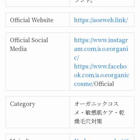
Official Website
https://aoeweb.link/
Official Social
https://www.instagr
Media
am.com/a.o.eorgani
c/
https://www.facebo
ok.com/a.o.eorganic
cosme/
Official
Category
オーガニックコス
メ・敏感肌ケア・乾
燥毛穴対策