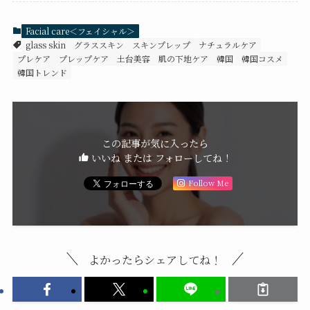
Facial care＜フェイシャル＞
glass skin
グラススキン
スキンプレップ
ナチュラルケア
プレケア
プレップケア
土台美容
肌の下地ケア
韓国
韓国コスメ
韓国トレンド
この記事が気に入ったら
いいね または フォローしてね！
Follow Me
よかったらシェアしてね！