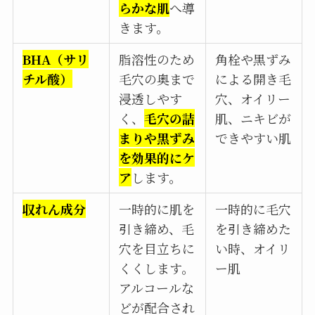
らかな肌
へ導
きます。
BHA（サリ
脂溶性のため
角栓や黒ずみ
チル酸）
毛穴の奥まで
による開き毛
浸透しやす
穴、オイリー
く、
毛穴の詰
肌、ニキビが
まりや黒ずみ
できやすい肌
を効果的にケ
ア
します。
収れん成分
一時的に肌を
一時的に毛穴
引き締め、毛
を引き締めた
穴を目立ちに
い時、オイリ
くくします。
ー肌
アルコールな
どが配合され