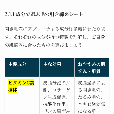
2.1.1 成分で選ぶ毛穴引き締めシート
開き毛穴にアプローチする成分は多岐にわたりま
す。それぞれの成分が持つ特徴を理解し、ご自身
の肌悩みに合ったものを選びましょう。
主要成分
主な効果
おすすめの肌
悩み・肌質
ビタミンC誘
皮脂分泌の抑
皮脂過多によ
導体
制、コラーゲ
る開き毛穴、
ン生成促進、
たるみ毛穴、
抗酸化作用。
ニキビ跡が気
毛穴の黒ずみ
になる肌