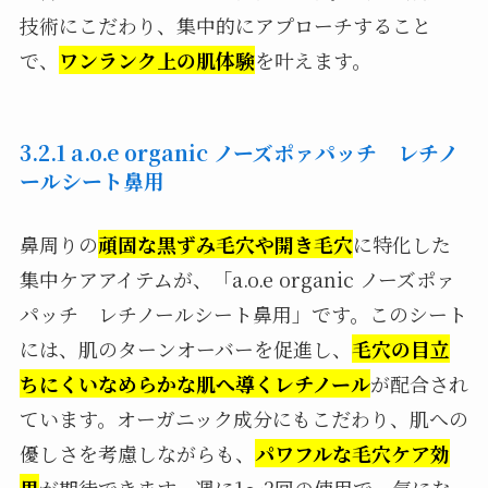
技術にこだわり、集中的にアプローチすること
で、
ワンランク上の肌体験
を叶えます。
3.2.1 a.o.e organic ノーズポァパッチ レチノ
ールシート鼻用
鼻周りの
頑固な黒ずみ毛穴や開き毛穴
に特化した
集中ケアアイテムが、「a.o.e organic ノーズポァ
パッチ レチノールシート鼻用」です。このシート
には、肌のターンオーバーを促進し、
毛穴の目立
ちにくいなめらかな肌へ導くレチノール
が配合され
ています。オーガニック成分にもこだわり、肌への
優しさを考慮しながらも、
パワフルな毛穴ケア効
果
が期待できます。週に1〜2回の使用で、気にな