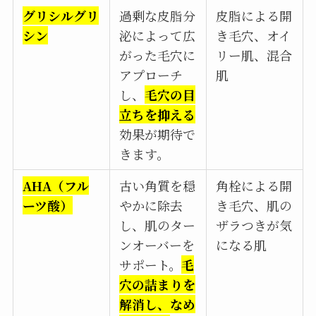
グリシルグリ
過剰な皮脂分
皮脂による開
シン
泌によって広
き毛穴、オイ
がった毛穴に
リー肌、混合
アプローチ
肌
し、
毛穴の目
立ちを抑える
効果が期待で
きます。
AHA（フル
古い角質を穏
角栓による開
ーツ酸）
やかに除去
き毛穴、肌の
し、肌のター
ザラつきが気
ンオーバーを
になる肌
サポート。
毛
穴の詰まりを
解消し、なめ