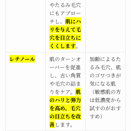
やたるみ毛穴
にもアプロー
チし、
肌にハ
リを与えて毛
穴を目立ちに
くくします
。
レチノール
肌のターンオ
加齢によるた
ーバーを促進
るみ毛穴、肌
し、古い角質
のゴワつきが
や毛穴の詰ま
気になる肌
りをケア。
肌
（敏感肌の方
のハリと弾力
は低濃度から
を高め、毛穴
試すのがおす
の目立ちを改
すめ）
善
します。