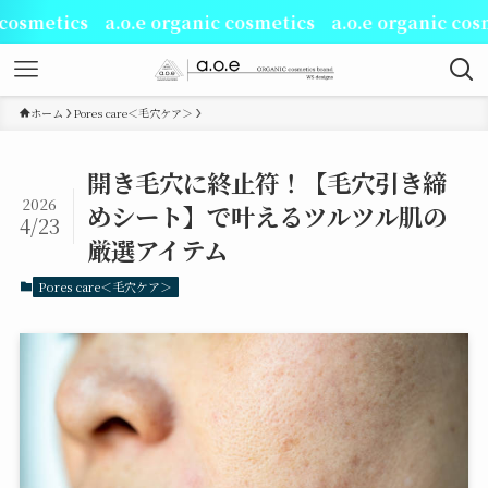
 a.o.e organic cosmetics a.o.e organic cosmetics
ホーム
Pores care＜毛穴ケア＞
開き毛穴に終止符！【毛穴引き締
2026
めシート】で叶えるツルツル肌の
4/23
厳選アイテム
Pores care＜毛穴ケア＞