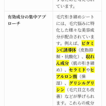
ています。
有効成分の集中アプ
毛穴引き締めシート
ローチ
には、毛穴悩みに特
化した様々な美容成
分が配合されていま
す。例えば、
ビタミ
ンC誘導体
（皮脂抑
制・抗酸化）、
収れ
ん成分
（肌の引き締
め）、
セラミド
や
ヒ
アルロン酸
（保
湿）、
グリシルグリ
シン
（毛穴目立ち改
善）などが挙げられ
ます。これらの成分