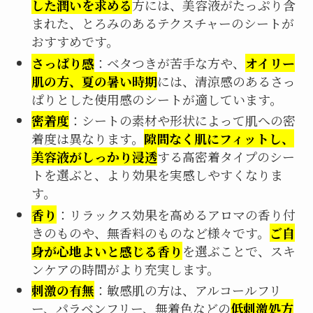
した潤いを求める
方には、美容液がたっぷり含
まれた、とろみのあるテクスチャーのシートが
おすすめです。
さっぱり感
：ベタつきが苦手な方や、
オイリー
肌の方、夏の暑い時期
には、清涼感のあるさっ
ぱりとした使用感のシートが適しています。
密着度
：シートの素材や形状によって肌への密
着度は異なります。
隙間なく肌にフィットし、
美容液がしっかり浸透
する高密着タイプのシー
トを選ぶと、より効果を実感しやすくなりま
す。
香り
：リラックス効果を高めるアロマの香り付
きのものや、無香料のものなど様々です。
ご自
身が心地よいと感じる香り
を選ぶことで、スキ
ンケアの時間がより充実します。
刺激の有無
：敏感肌の方は、アルコールフリ
ー、パラベンフリー、無着色などの
低刺激処方