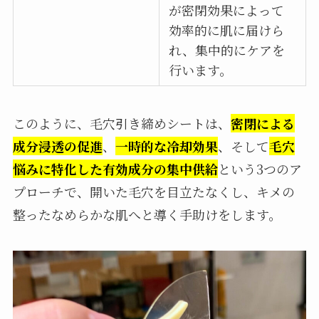
が密閉効果によって
効率的に肌に届けら
れ、集中的にケアを
行います。
このように、毛穴引き締めシートは、
密閉による
成分浸透の促進
、
一時的な冷却効果
、そして
毛穴
悩みに特化した有効成分の集中供給
という3つのア
プローチで、開いた毛穴を目立たなくし、キメの
整ったなめらかな肌へと導く手助けをします。