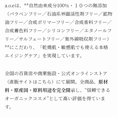
a.o.eは、**自然由来成分100％・１０つの無添加
（パラベンフリー／石油系界面活性剤フリー／鉱物
油フリー／合成ポリマーフリー／合成香料フリー／
合成着色料フリー／シリコンフリー／エタノールフ
リー／サルフェートフリー／紫外線吸収剤フリー）
**にこだわり、「乾燥肌・敏感肌でも使える本格
エイジングケア」を実現しています。
全国の百貨店や商業施設・公式オンラインストア
（直販サイトはこちら）にて展開。全商品、
原材
料・原産国・原料用途を完全開示
し、“信頼できる
オーガニックコスメ”として高い評価を得ていま
す。