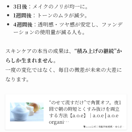
3日後
：メイクのノリが均一に。
1週間後
：トーンのムラが減少。
4週間後
：透明感・ツヤ感が安定し、ファンデ
ーションの使用量が減る人も。
スキンケアの本当の成果は、
“積み上げの継続”か
らしか生まれません。
一度の変化ではなく、毎日の微差が未来の大差に
なります。
“のせて流すだけ”で角質オフ。夜1
回で朝の時短とくすみ抜けを両立
する方法【a.o.e】｜a.o.e | a.o.e
organi…
a.o.e公式｜年齢性敏感肌・ゆらぎ…