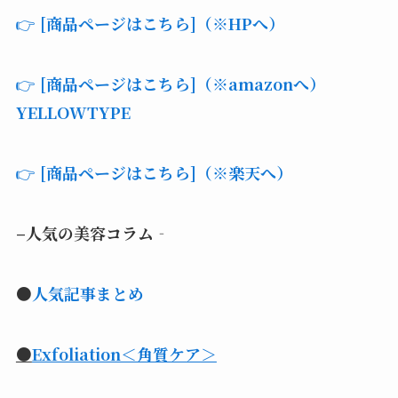
👉
[
商品ページはこちら
]
（
※
HP
へ
）
👉
[
商品ページはこちら
]
（
※amazon
へ
）
YELLOWTYPE
👉
[
商品ページはこちら
]
（
※
楽天
へ
）
–
人気の美容コラム
‐
●
人気記事まとめ
●
Exfoliation＜角質ケア＞