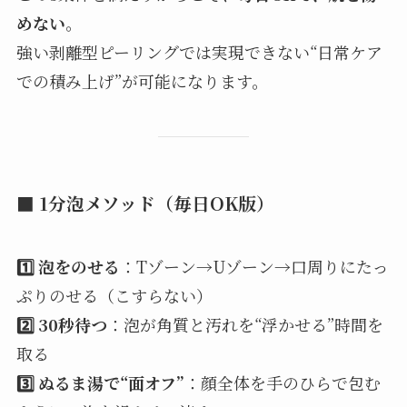
めない
。
強い剥離型ピーリングでは実現できない“日常ケア
での積み上げ”が可能になります。
■ 1分泡メソッド（毎日OK版）
1️⃣ 泡をのせる
：Tゾーン→Uゾーン→口周りにたっ
ぷりのせる（こすらない）
2️⃣ 30秒待つ
：泡が角質と汚れを“浮かせる”時間を
取る
3️⃣ ぬるま湯で“面オフ”
：顔全体を手のひらで包む