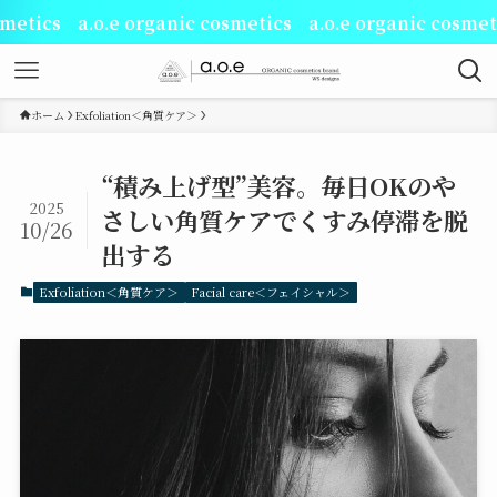
a.o.e organic cosmetics a.o.e organic cosmetics a.o
ホーム
Exfoliation＜角質ケア＞
“積み上げ型”美容。毎日OKのや
2025
さしい角質ケアでくすみ停滞を脱
10/26
出する
Exfoliation＜角質ケア＞
Facial care＜フェイシャル＞