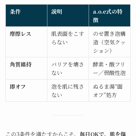
条件
説明
a.o.e式の特
徴
摩擦レス
肌表面をこす
のせ置き泡構
らない
造（空気クッ
ション）
角質維持
バリアを壊さ
酵素・酸フリ
ない
ー／弱酸性泡
即オフ
泡を肌に残さ
ぬるま湯“面
ない
オフ”処方
この3条件を満たすからこそ、
毎日OKで、肌を傷