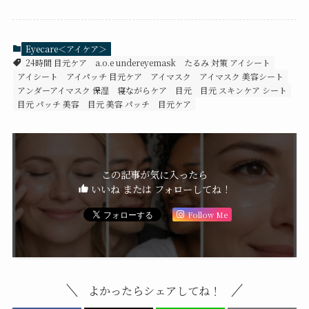
Eyecare＜アイケア＞
24時間 目元ケア
a.o.e undereyemask
たるみ 対策 アイシート
アイシート
アイパッチ 目元ケア
アイマスク
アイマスク 美容シート
アンダーアイマスク 保湿
寝ながらケア 目元
目元 スキンケア シート
目元 パッチ 美容
目元 美容 パッチ
目元ケア
この記事が気に入ったら
いいね または フォローしてね！
Follow Me
よかったらシェアしてね！